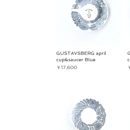
GUSTAVSBERG april
クイックビュー
cup&saucer Blue
c
価格
￥17,600