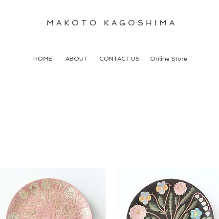
M A K O T O K A G O S H I M A
HOME
ABOUT
CONTACT US
Online Store