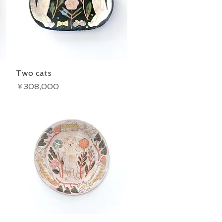
Two cats
クイックビュー
価格
￥308,000