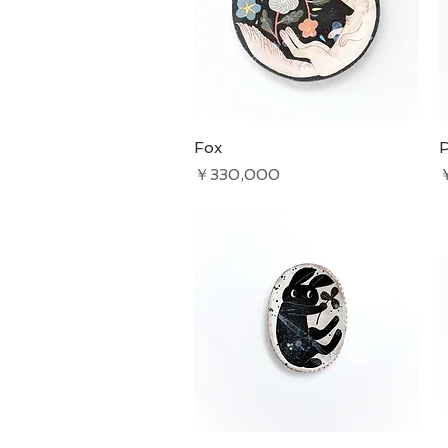
Fox
クイックビュー
P
価格
￥330,000