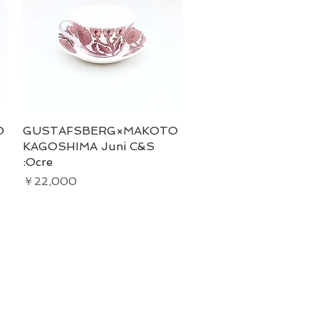
O
GUSTAFSBERG×MAKOTO
クイックビュー
KAGOSHIMA Juni C&S
:Ocre
価格
￥22,000