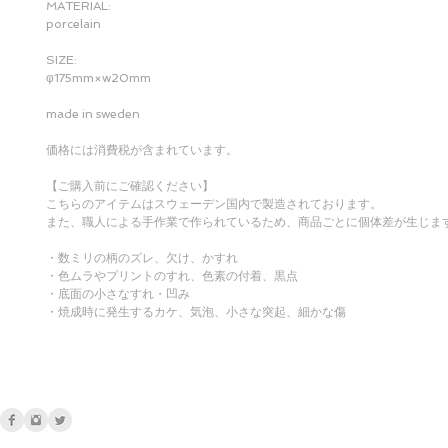
MATERIAL:
porcelain
SIZE:
φ175mm×w20mm
made in sweden
価格には消費税が含まれています。
【ご購入前にご確認ください】
こちらのアイテムはスウェーデン国内で製造されております。
また、職人による手作業で作られているため、商品ごとに個体差が生じま
・数ミリの柄のズレ、欠け、かすれ
・色ムラやプリントのすれ、色素の付着、黒点
・底面の小さなすれ・凹み
・焼成時に発生するカケ、気泡、小さな突起、細かな傷
これらは製品仕様として発生することがあります。
商品はすべてグスタフスベリの検査基準をクリアしたものを出荷しており