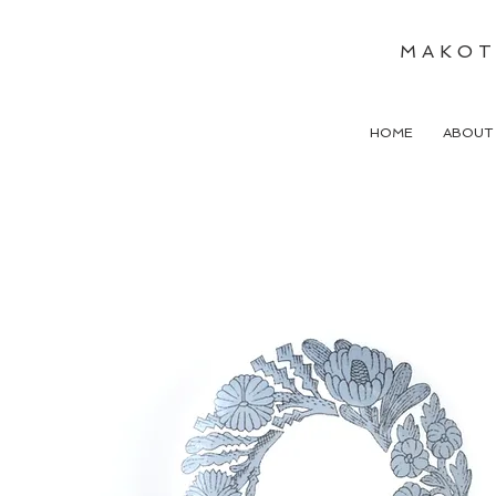
M A K O T
HOME
ABOU